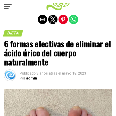
Salir de la versión móvil
DIETA
6 formas efectivas de eliminar el
ácido úrico del cuerpo
naturalmente
Publicado
3 años atrás
el
mayo 18, 2023
Por
admin