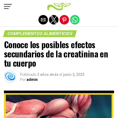
Salir de la versión móvil
COMPLEMENTOS ALIMENTICIOS
Conoce los posibles efectos
secundarios de la creatinina en
tu cuerpo
Publicado
3 años atrás
el
junio 2, 2023
Por
admin