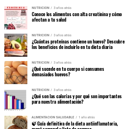
NUTRICIÓN
3 años atrás
Conoce los alimentos con alta creatinina y cómo
afectan a tu salud
NUTRICIÓN
3 años atrás
¿Cuántas proteínas contiene un huevo? Descubre
los beneficios de incluirlo en tu dieta diaria
NUTRICIÓN
3 años atrás
¿Qué sucede en tu cuerpo si consumes
demasiados huevos?
NUTRICIÓN
3 años atrás
¿Qué son las calorías y por qué son importantes
para nuestra alimentación?
ALIMENTACIÓN SALUDABLE
1 año atrás
🍃 Guía definitiva de la dieta antiinflamatoria,
menú semanal y lista de compra