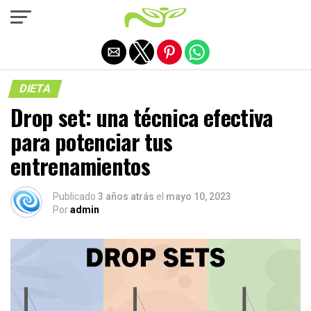
Salir de la versión móvil
DIETA
Drop set: una técnica efectiva
para potenciar tus
entrenamientos
Publicado
3 años atrás
el
mayo 10, 2023
Por
admin