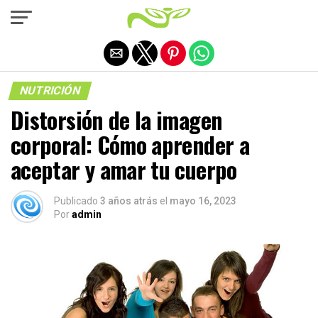
Salir de la versión móvil
NUTRICIÓN
Distorsión de la imagen
corporal: Cómo aprender a
aceptar y amar tu cuerpo
Publicado
3 años atrás
el
mayo 16, 2023
Por
admin