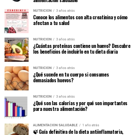
NUTRICIÓN
3 años atrás
Conoce los alimentos con alta creatinina y cómo
afectan a tu salud
NUTRICIÓN
3 años atrás
¿Cuántas proteínas contiene un huevo? Descubre
los beneficios de incluirlo en tu dieta diaria
NUTRICIÓN
3 años atrás
¿Qué sucede en tu cuerpo si consumes
demasiados huevos?
NUTRICIÓN
3 años atrás
¿Qué son las calorías y por qué son importantes
para nuestra alimentación?
ALIMENTACIÓN SALUDABLE
1 año atrás
🍃 Guía definitiva de la dieta antiinflamatoria,