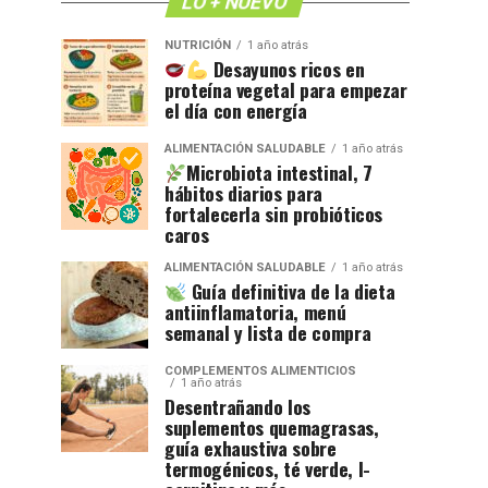
LO + NUEVO
NUTRICIÓN
1 año atrás
Desayunos ricos en
proteína vegetal para empezar
el día con energía
ALIMENTACIÓN SALUDABLE
1 año atrás
Microbiota intestinal, 7
hábitos diarios para
fortalecerla sin probióticos
caros
ALIMENTACIÓN SALUDABLE
1 año atrás
Guía definitiva de la dieta
antiinflamatoria, menú
semanal y lista de compra
COMPLEMENTOS ALIMENTICIOS
1 año atrás
Desentrañando los
suplementos quemagrasas,
guía exhaustiva sobre
termogénicos, té verde, l-