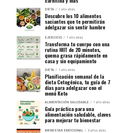
carnitina y más
DIETA
1 año atrás
Descubre los 10 alimentos
saciantes que te permitirán
adelgazar sin sentir hambre
EJERCICIO
1 año atrás
Transforma tu cuerpo con una
rutina HIIT de 20 minutos,
quema grasa rápidamente en
casa y sin equipamiento
DIETA
1 año atrás
Planificación semanal de la
dieta Cetogénica, tu guía de 7
días para adelgazar con el
menú Keto
ALIMENTACIÓN SALUDABLE
1 año atrás
Guía práctica para una
alimentación saludable, claves
para mejorar tu bienestar
BIENESTAR EMOCIONAL
3 años atrás