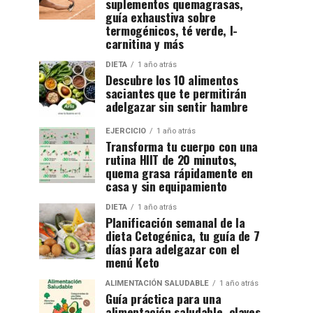
suplementos quemagrasas,
guía exhaustiva sobre
termogénicos, té verde, l-
carnitina y más
DIETA
1 año atrás
Descubre los 10 alimentos
saciantes que te permitirán
adelgazar sin sentir hambre
EJERCICIO
1 año atrás
Transforma tu cuerpo con una
rutina HIIT de 20 minutos,
quema grasa rápidamente en
casa y sin equipamiento
DIETA
1 año atrás
Planificación semanal de la
dieta Cetogénica, tu guía de 7
días para adelgazar con el
menú Keto
ALIMENTACIÓN SALUDABLE
1 año atrás
Guía práctica para una
alimentación saludable, claves