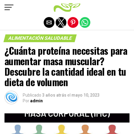
Salir de la versión móvil
ALIMENTACIÓN SALUDABLE
¿Cuánta proteína necesitas para
aumentar masa muscular?
Descubre la cantidad ideal en tu
dieta de volumen
Publicado
3 años atrás
el
mayo 10, 2023
Por
admin