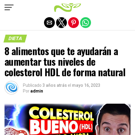
Salir de la versión móvil
DIETA
8 alimentos que te ayudarán a
aumentar tus niveles de
colesterol HDL de forma natural
Publicado
3 años atrás
el
mayo 16, 2023
Por
admin