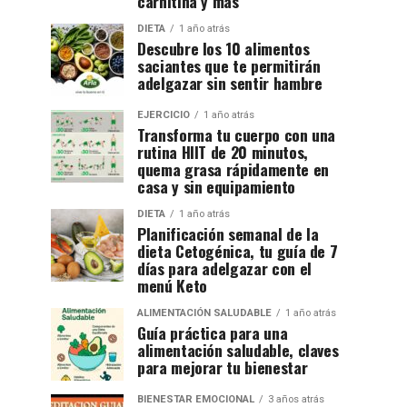
carnitina y más
DIETA
1 año atrás
Descubre los 10 alimentos
saciantes que te permitirán
adelgazar sin sentir hambre
EJERCICIO
1 año atrás
Transforma tu cuerpo con una
rutina HIIT de 20 minutos,
quema grasa rápidamente en
casa y sin equipamiento
DIETA
1 año atrás
Planificación semanal de la
dieta Cetogénica, tu guía de 7
días para adelgazar con el
menú Keto
ALIMENTACIÓN SALUDABLE
1 año atrás
Guía práctica para una
alimentación saludable, claves
para mejorar tu bienestar
BIENESTAR EMOCIONAL
3 años atrás