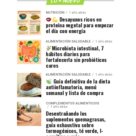
LO + NUEVO
NUTRICIÓN
1 año atrás
Desayunos ricos en
proteína vegetal para empezar
el día con energía
ALIMENTACIÓN SALUDABLE
1 año atrás
Microbiota intestinal, 7
hábitos diarios para
fortalecerla sin probióticos
caros
ALIMENTACIÓN SALUDABLE
1 año atrás
Guía definitiva de la dieta
antiinflamatoria, menú
semanal y lista de compra
COMPLEMENTOS ALIMENTICIOS
1 año atrás
Desentrañando los
suplementos quemagrasas,
guía exhaustiva sobre
termogénicos, té verde, l-