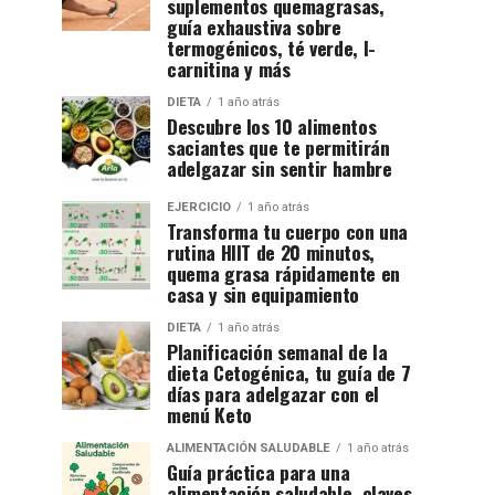
suplementos quemagrasas,
guía exhaustiva sobre
termogénicos, té verde, l-
carnitina y más
DIETA
1 año atrás
Descubre los 10 alimentos
saciantes que te permitirán
adelgazar sin sentir hambre
EJERCICIO
1 año atrás
Transforma tu cuerpo con una
rutina HIIT de 20 minutos,
quema grasa rápidamente en
casa y sin equipamiento
DIETA
1 año atrás
Planificación semanal de la
dieta Cetogénica, tu guía de 7
días para adelgazar con el
menú Keto
ALIMENTACIÓN SALUDABLE
1 año atrás
Guía práctica para una
alimentación saludable, claves