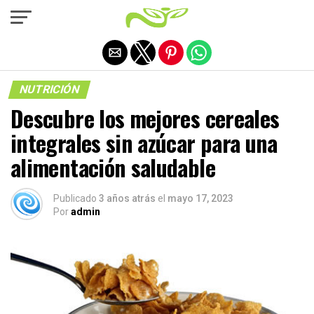
Salir de la versión móvil
NUTRICIÓN
Descubre los mejores cereales
integrales sin azúcar para una
alimentación saludable
Publicado
3 años atrás
el
mayo 17, 2023
Por
admin