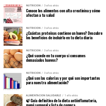
NUTRICIÓN
3 años atrás
Conoce los alimentos con alta creatinina y cómo
afectan a tu salud
NUTRICIÓN
3 años atrás
¿Cuántas proteínas contiene un huevo? Descubre
los beneficios de incluirlo en tu dieta diaria
NUTRICIÓN
3 años atrás
¿Qué sucede en tu cuerpo si consumes
demasiados huevos?
NUTRICIÓN
3 años atrás
¿Qué son las calorías y por qué son importantes
para nuestra alimentación?
ALIMENTACIÓN SALUDABLE
1 año atrás
🍃 Guía definitiva de la dieta antiinflamatoria,
menú semanal y lista de compra