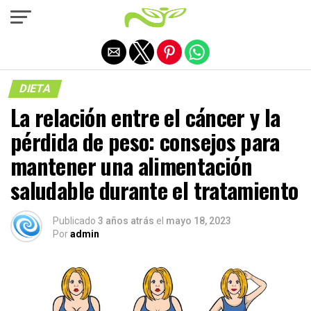
Salir de la versión móvil
DIETA
La relación entre el cáncer y la
pérdida de peso: consejos para
mantener una alimentación
saludable durante el tratamiento
Publicado
3 años atrás
el
mayo 18, 2023
Por
admin