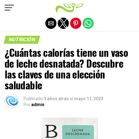
Salir de la versión móvil
NUTRICIÓN
¿Cuántas calorías tiene un vaso
de leche desnatada? Descubre
las claves de una elección
saludable
Publicado
3 años atrás
el
mayo 11, 2023
Por
admin