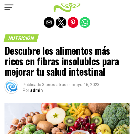
Salir de la versión móvil
NUTRICIÓN
Descubre los alimentos más
ricos en fibras insolubles para
mejorar tu salud intestinal
Publicado
3 años atrás
el
mayo 16, 2023
Por
admin