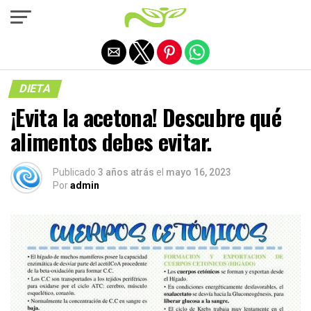
Salir de la versión móvil
DIETA
¡Evita la acetona! Descubre qué
alimentos debes evitar.
Publicado
3 años atrás
el
mayo 16, 2023
Por
admin