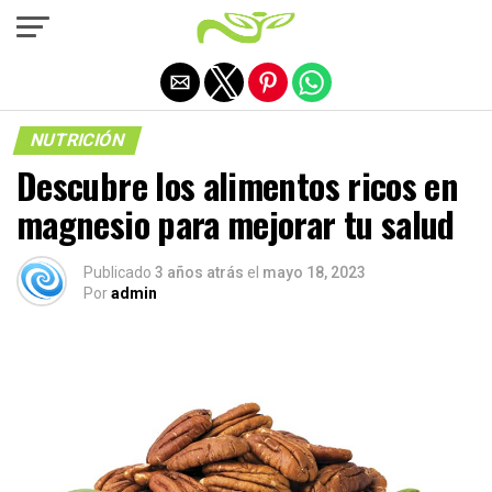
Salir de la versión móvil
NUTRICIÓN
Descubre los alimentos ricos en
magnesio para mejorar tu salud
Publicado
3 años atrás
el
mayo 18, 2023
Por
admin