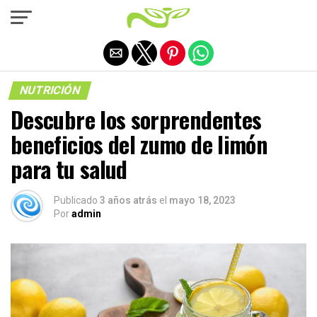
Salir de la versión móvil
NUTRICIÓN
Descubre los sorprendentes
beneficios del zumo de limón
para tu salud
Publicado
3 años atrás
el
mayo 18, 2023
Por
admin