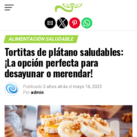
Salir de la versión móvil
ALIMENTACIÓN SALUDABLE
Tortitas de plátano saludables:
¡La opción perfecta para
desayunar o merendar!
Publicado
3 años atrás
el
mayo 16, 2023
Por
admin