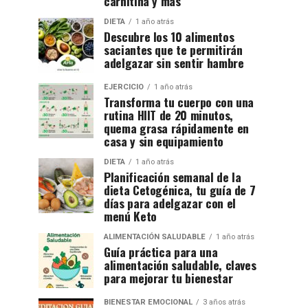
carnitina y más
DIETA
1 año atrás
Descubre los 10 alimentos
saciantes que te permitirán
adelgazar sin sentir hambre
EJERCICIO
1 año atrás
Transforma tu cuerpo con una
rutina HIIT de 20 minutos,
quema grasa rápidamente en
casa y sin equipamiento
DIETA
1 año atrás
Planificación semanal de la
dieta Cetogénica, tu guía de 7
días para adelgazar con el
menú Keto
ALIMENTACIÓN SALUDABLE
1 año atrás
Guía práctica para una
alimentación saludable, claves
para mejorar tu bienestar
BIENESTAR EMOCIONAL
3 años atrás