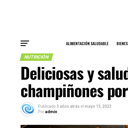
ALIMENTACIÓN SALUDABLE
BIENE
NUTRICIÓN
Deliciosas y salu
champiñones por
Publicado
3 años atrás
el
mayo 13, 2023
Por
admin