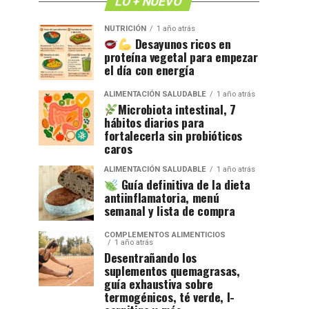
LO + NUEVO
NUTRICIÓN
1 año atrás
Desayunos ricos en
proteína vegetal para empezar
el día con energía
ALIMENTACIÓN SALUDABLE
1 año atrás
Microbiota intestinal, 7
hábitos diarios para
fortalecerla sin probióticos
caros
ALIMENTACIÓN SALUDABLE
1 año atrás
Guía definitiva de la dieta
antiinflamatoria, menú
semanal y lista de compra
COMPLEMENTOS ALIMENTICIOS
1 año atrás
Desentrañando los
suplementos quemagrasas,
guía exhaustiva sobre
termogénicos, té verde, l-