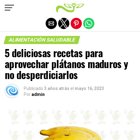
Salir de la versión móvil
ALIMENTACIÓN SALUDABLE
5 deliciosas recetas para
aprovechar plátanos maduros y
no desperdiciarlos
Publicado
3 años atrás
el
mayo 16, 2023
Por
admin