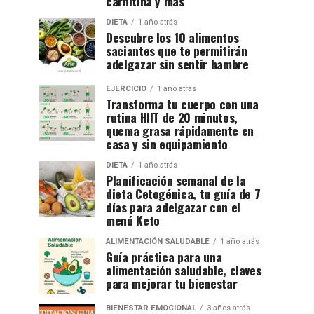
carnitina y más
DIETA
1 año atrás
Descubre los 10 alimentos
saciantes que te permitirán
adelgazar sin sentir hambre
EJERCICIO
1 año atrás
Transforma tu cuerpo con una
rutina HIIT de 20 minutos,
quema grasa rápidamente en
casa y sin equipamiento
DIETA
1 año atrás
Planificación semanal de la
dieta Cetogénica, tu guía de 7
días para adelgazar con el
menú Keto
ALIMENTACIÓN SALUDABLE
1 año atrás
Guía práctica para una
alimentación saludable, claves
para mejorar tu bienestar
BIENESTAR EMOCIONAL
3 años atrás