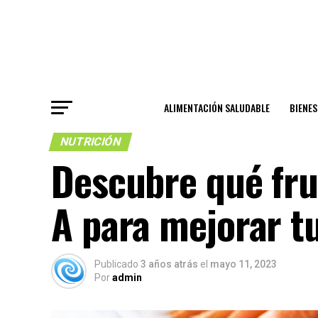
ALIMENTACIÓN SALUDABLE
BIENE
NUTRICIÓN
Descubre qué fru
A para mejorar t
Publicado
3 años atrás
el
mayo 11, 2023
Por
admin