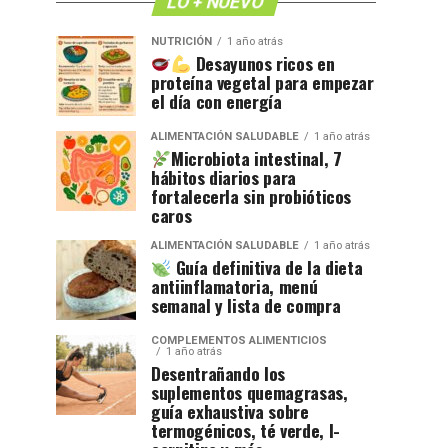
LO + NUEVO
NUTRICIÓN
1 año atrás
Desayunos ricos en
proteína vegetal para empezar
el día con energía
ALIMENTACIÓN SALUDABLE
1 año atrás
Microbiota intestinal, 7
hábitos diarios para
fortalecerla sin probióticos
caros
ALIMENTACIÓN SALUDABLE
1 año atrás
Guía definitiva de la dieta
antiinflamatoria, menú
semanal y lista de compra
COMPLEMENTOS ALIMENTICIOS
1 año atrás
Desentrañando los
suplementos quemagrasas,
guía exhaustiva sobre
termogénicos, té verde, l-