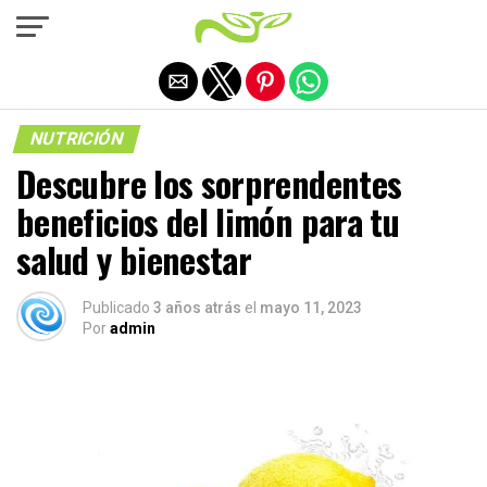
Salir de la versión móvil
NUTRICIÓN
Descubre los sorprendentes
beneficios del limón para tu
salud y bienestar
Publicado
3 años atrás
el
mayo 11, 2023
Por
admin