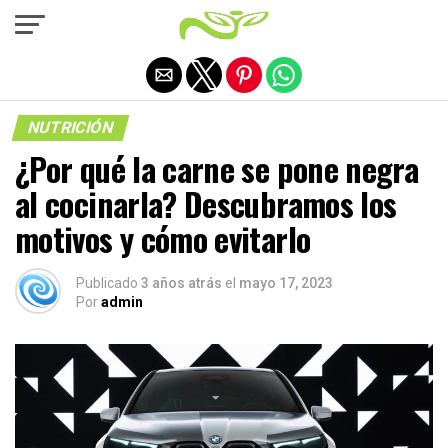
Salir de la versión móvil
NUTRICIÓN
¿Por qué la carne se pone negra
al cocinarla? Descubramos los
motivos y cómo evitarlo
Publicado
3 años atrás
el
mayo 17, 2023
Por
admin