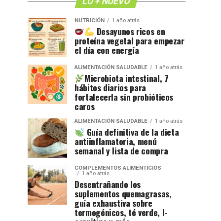
LO + NUEVO
NUTRICIÓN
1 año atrás
Desayunos ricos en
proteína vegetal para empezar
el día con energía
ALIMENTACIÓN SALUDABLE
1 año atrás
Microbiota intestinal, 7
hábitos diarios para
fortalecerla sin probióticos
caros
ALIMENTACIÓN SALUDABLE
1 año atrás
Guía definitiva de la dieta
antiinflamatoria, menú
semanal y lista de compra
COMPLEMENTOS ALIMENTICIOS
1 año atrás
Desentrañando los
suplementos quemagrasas,
guía exhaustiva sobre
termogénicos, té verde, l-