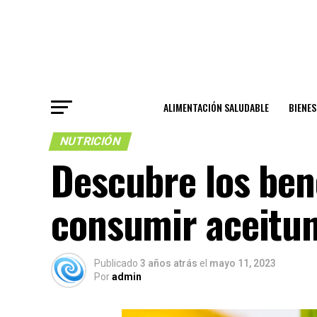
ALIMENTACIÓN SALUDABLE
BIENE
NUTRICIÓN
Descubre los bene
consumir aceitu
Publicado
3 años atrás
el
mayo 11, 2023
Por
admin