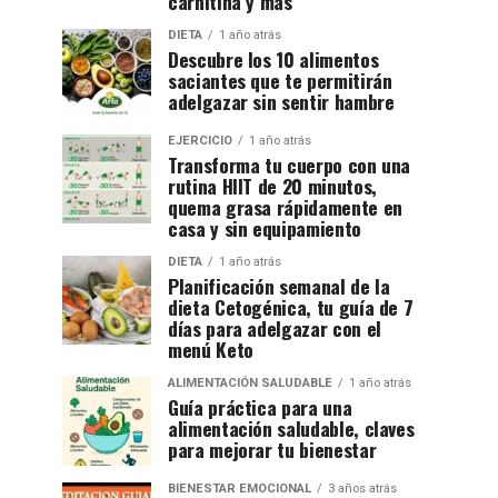
carnitina y más
DIETA
1 año atrás
Descubre los 10 alimentos
saciantes que te permitirán
adelgazar sin sentir hambre
EJERCICIO
1 año atrás
Transforma tu cuerpo con una
rutina HIIT de 20 minutos,
quema grasa rápidamente en
casa y sin equipamiento
DIETA
1 año atrás
Planificación semanal de la
dieta Cetogénica, tu guía de 7
días para adelgazar con el
menú Keto
ALIMENTACIÓN SALUDABLE
1 año atrás
Guía práctica para una
alimentación saludable, claves
para mejorar tu bienestar
BIENESTAR EMOCIONAL
3 años atrás