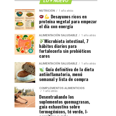
LO + NUEVO
NUTRICIÓN
1 año atrás
Desayunos ricos en
proteína vegetal para empezar
el día con energía
ALIMENTACIÓN SALUDABLE
1 año atrás
Microbiota intestinal, 7
hábitos diarios para
fortalecerla sin probióticos
caros
ALIMENTACIÓN SALUDABLE
1 año atrás
Guía definitiva de la dieta
antiinflamatoria, menú
semanal y lista de compra
COMPLEMENTOS ALIMENTICIOS
1 año atrás
Desentrañando los
suplementos quemagrasas,
guía exhaustiva sobre
termogénicos, té verde, l-