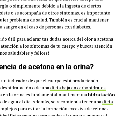
rgía o simplemente debido a la ingesta de ciertos
ersiste o se acompaña de otros síntomas, es importante
quier problema de salud. También es crucial mantener
la sangre en el caso de personas con diabetes.
ido útil para aclarar tus dudas acerca del olor a acetona
 atención a los síntomas de tu cuerpo y buscar atención
os saludables y felices!
encia de acetona en la orina?
s un indicador de que el cuerpo está produciendo
e deshidratación o de una
dieta baja en carbohidratos
.
na en la orina es fundamental mantener una
hidratación
os de agua al día. Además, se recomienda tener una
dieta
omplejos para evitar la formación excesiva de cetonas.
dad física regular para ayudar al cuerpo a quemar el