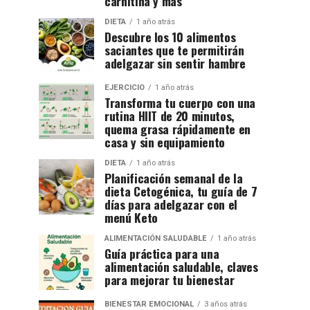
carnitina y más
DIETA
1 año atrás
Descubre los 10 alimentos
saciantes que te permitirán
adelgazar sin sentir hambre
EJERCICIO
1 año atrás
Transforma tu cuerpo con una
rutina HIIT de 20 minutos,
quema grasa rápidamente en
casa y sin equipamiento
DIETA
1 año atrás
Planificación semanal de la
dieta Cetogénica, tu guía de 7
días para adelgazar con el
menú Keto
ALIMENTACIÓN SALUDABLE
1 año atrás
Guía práctica para una
alimentación saludable, claves
para mejorar tu bienestar
BIENESTAR EMOCIONAL
3 años atrás