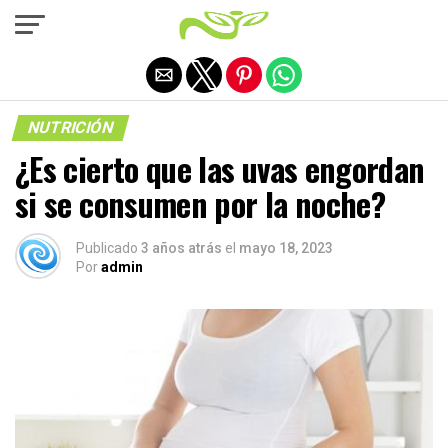
Salir de la versión móvil
NUTRICIÓN
¿Es cierto que las uvas engordan
si se consumen por la noche?
Publicado
3 años atrás
el
mayo 18, 2023
Por
admin