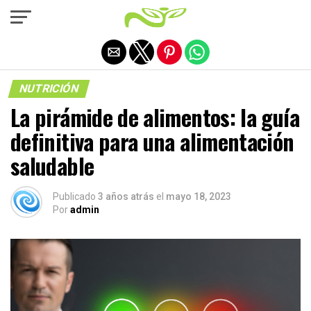
Salir de la versión móvil
NUTRICIÓN
La pirámide de alimentos: la guía
definitiva para una alimentación
saludable
Publicado
3 años atrás
el
mayo 18, 2023
Por
admin