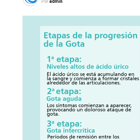
Por
admin