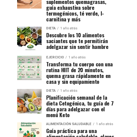
suplementos quemagrasas,
guía exhaustiva sobre
termogénicos, té verde, l-
carnitina y más
DIETA
1 año atrás
Descubre los 10 alimentos
saciantes que te permitirán
adelgazar sin sentir hambre
EJERCICIO
1 año atrás
Transforma tu cuerpo con una
rutina HIIT de 20 minutos,
quema grasa rápidamente en
casa y sin equipamiento
DIETA
1 año atrás
Planificación semanal de la
dieta Cetogénica, tu guía de 7
días para adelgazar con el
menú Keto
ALIMENTACIÓN SALUDABLE
1 año atrás
Guía práctica para una
alimentación saludable, claves