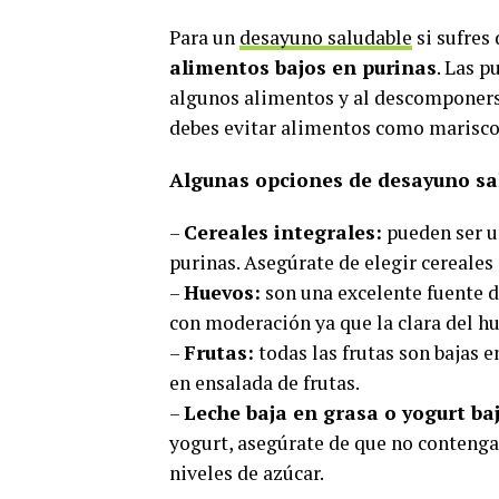
Para un
desayuno saludable
si sufres
alimentos bajos en purinas
. Las p
algunos alimentos y al descomponerse 
debes evitar alimentos como mariscos
Algunas opciones de desayuno sal
–
Cereales integrales:
pueden ser u
purinas. Asegúrate de elegir cereales 
–
Huevos:
son una excelente fuente 
con moderación ya que la clara del h
–
Frutas:
todas las frutas son bajas e
en ensalada de frutas.
–
Leche baja en grasa o yogurt ba
yogurt, asegúrate de que no contenga
niveles de azúcar.