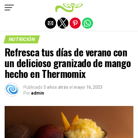
Salir de la versión móvil
NUTRICIÓN
Refresca tus días de verano con
un delicioso granizado de mango
hecho en Thermomix
Publicado
3 años atrás
el
mayo 16, 2023
Por
admin