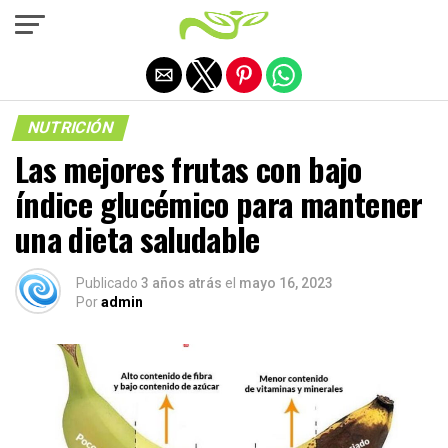
Salir de la versión móvil
NUTRICIÓN
Las mejores frutas con bajo
índice glucémico para mantener
una dieta saludable
Publicado
3 años atrás
el
mayo 16, 2023
Por
admin