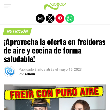
Salir de la versión móvil
NUTRICIÓN
¡Aprovecha la oferta en freidoras
de aire y cocina de forma
saludable!
Publicado
3 años atrás
el
mayo 16, 2023
Por
admin