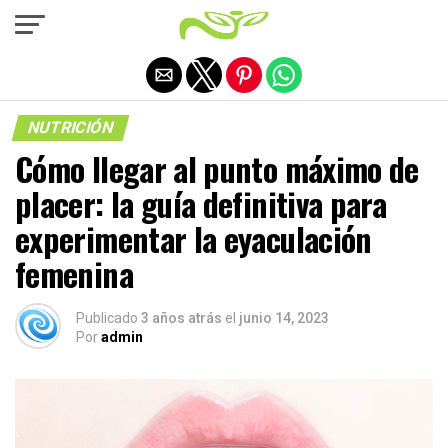
Salir de la versión móvil
NUTRICIÓN
Cómo llegar al punto máximo de
placer: la guía definitiva para
experimentar la eyaculación
femenina
Publicado
3 años atrás
el
junio 14, 2023
Por
admin