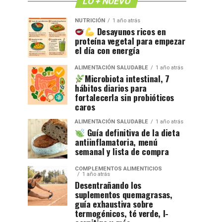
LO + NUEVO
NUTRICIÓN
1 año atrás
Desayunos ricos en
proteína vegetal para empezar
el día con energía
ALIMENTACIÓN SALUDABLE
1 año atrás
Microbiota intestinal, 7
hábitos diarios para
fortalecerla sin probióticos
caros
ALIMENTACIÓN SALUDABLE
1 año atrás
Guía definitiva de la dieta
antiinflamatoria, menú
semanal y lista de compra
COMPLEMENTOS ALIMENTICIOS
1 año atrás
Desentrañando los
suplementos quemagrasas,
guía exhaustiva sobre
termogénicos, té verde, l-