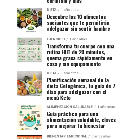
carnitina y más
DIETA
1 año atrás
Descubre los 10 alimentos
saciantes que te permitirán
adelgazar sin sentir hambre
EJERCICIO
1 año atrás
Transforma tu cuerpo con una
rutina HIIT de 20 minutos,
quema grasa rápidamente en
casa y sin equipamiento
DIETA
1 año atrás
Planificación semanal de la
dieta Cetogénica, tu guía de 7
días para adelgazar con el
menú Keto
ALIMENTACIÓN SALUDABLE
1 año atrás
Guía práctica para una
alimentación saludable, claves
para mejorar tu bienestar
BIENESTAR EMOCIONAL
3 años atrás