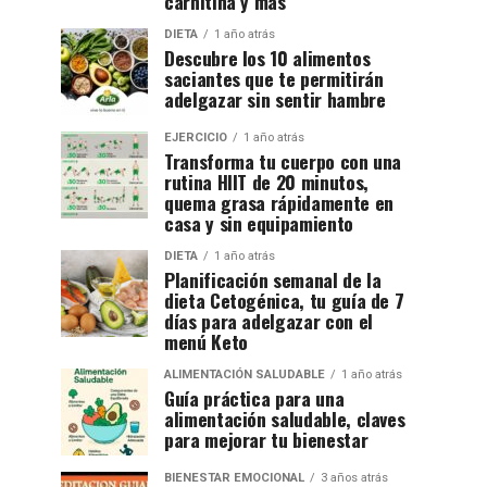
carnitina y más
DIETA
1 año atrás
Descubre los 10 alimentos
saciantes que te permitirán
adelgazar sin sentir hambre
EJERCICIO
1 año atrás
Transforma tu cuerpo con una
rutina HIIT de 20 minutos,
quema grasa rápidamente en
casa y sin equipamiento
DIETA
1 año atrás
Planificación semanal de la
dieta Cetogénica, tu guía de 7
días para adelgazar con el
menú Keto
ALIMENTACIÓN SALUDABLE
1 año atrás
Guía práctica para una
alimentación saludable, claves
para mejorar tu bienestar
BIENESTAR EMOCIONAL
3 años atrás