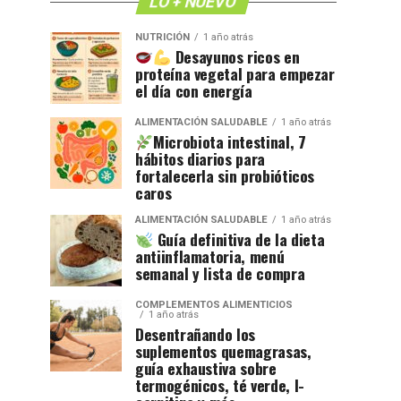
LO + NUEVO
NUTRICIÓN
1 año atrás
Desayunos ricos en
proteína vegetal para empezar
el día con energía
ALIMENTACIÓN SALUDABLE
1 año atrás
Microbiota intestinal, 7
hábitos diarios para
fortalecerla sin probióticos
caros
ALIMENTACIÓN SALUDABLE
1 año atrás
Guía definitiva de la dieta
antiinflamatoria, menú
semanal y lista de compra
COMPLEMENTOS ALIMENTICIOS
1 año atrás
Desentrañando los
suplementos quemagrasas,
guía exhaustiva sobre
termogénicos, té verde, l-