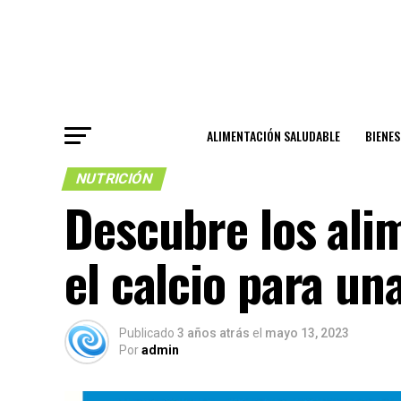
ALIMENTACIÓN SALUDABLE
BIENE
NUTRICIÓN
Descubre los ali
el calcio para un
Publicado
3 años atrás
el
mayo 13, 2023
Por
admin