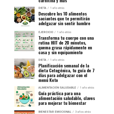
carnitina y más
DIETA
1 año atrás
Descubre los 10 alimentos
saciantes que te permitirán
adelgazar sin sentir hambre
EJERCICIO
1 año atrás
Transforma tu cuerpo con una
rutina HIIT de 20 minutos,
quema grasa rápidamente en
casa y sin equipamiento
DIETA
1 año atrás
Planificación semanal de la
dieta Cetogénica, tu guía de 7
días para adelgazar con el
menú Keto
ALIMENTACIÓN SALUDABLE
1 año atrás
Guía práctica para una
alimentación saludable, claves
para mejorar tu bienestar
BIENESTAR EMOCIONAL
3 años atrás