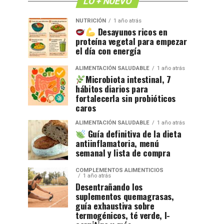
LO + NUEVO
NUTRICIÓN
1 año atrás
Desayunos ricos en
proteína vegetal para empezar
el día con energía
ALIMENTACIÓN SALUDABLE
1 año atrás
Microbiota intestinal, 7
hábitos diarios para
fortalecerla sin probióticos
caros
ALIMENTACIÓN SALUDABLE
1 año atrás
Guía definitiva de la dieta
antiinflamatoria, menú
semanal y lista de compra
COMPLEMENTOS ALIMENTICIOS
1 año atrás
Desentrañando los
suplementos quemagrasas,
guía exhaustiva sobre
termogénicos, té verde, l-