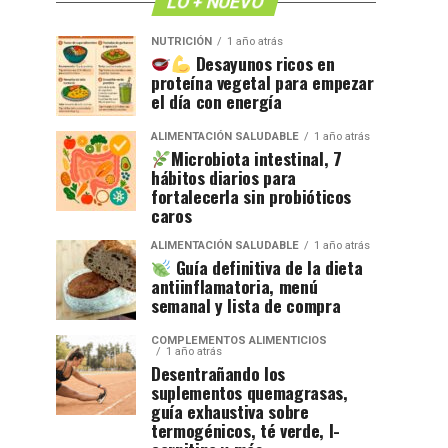
LO + NUEVO
NUTRICIÓN
1 año atrás
Desayunos ricos en
proteína vegetal para empezar
el día con energía
ALIMENTACIÓN SALUDABLE
1 año atrás
Microbiota intestinal, 7
hábitos diarios para
fortalecerla sin probióticos
caros
ALIMENTACIÓN SALUDABLE
1 año atrás
Guía definitiva de la dieta
antiinflamatoria, menú
semanal y lista de compra
COMPLEMENTOS ALIMENTICIOS
1 año atrás
Desentrañando los
suplementos quemagrasas,
guía exhaustiva sobre
termogénicos, té verde, l-