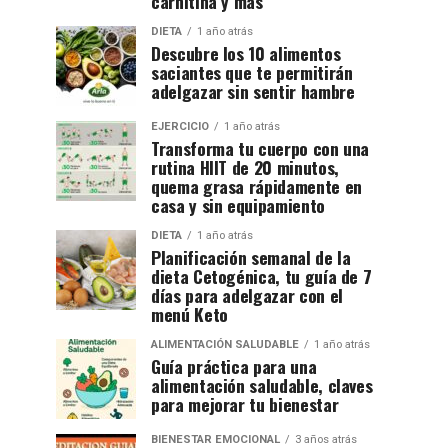
carnitina y más
DIETA
1 año atrás
Descubre los 10 alimentos
saciantes que te permitirán
adelgazar sin sentir hambre
EJERCICIO
1 año atrás
Transforma tu cuerpo con una
rutina HIIT de 20 minutos,
quema grasa rápidamente en
casa y sin equipamiento
DIETA
1 año atrás
Planificación semanal de la
dieta Cetogénica, tu guía de 7
días para adelgazar con el
menú Keto
ALIMENTACIÓN SALUDABLE
1 año atrás
Guía práctica para una
alimentación saludable, claves
para mejorar tu bienestar
BIENESTAR EMOCIONAL
3 años atrás