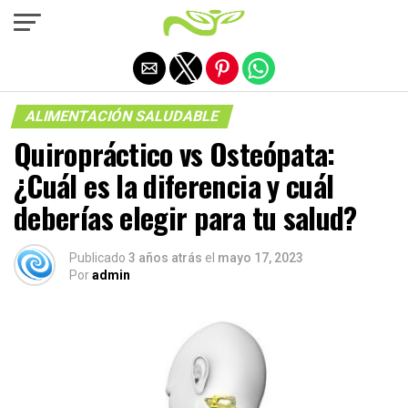
Salir de la versión móvil
ALIMENTACIÓN SALUDABLE
Quiropráctico vs Osteópata:
¿Cuál es la diferencia y cuál
deberías elegir para tu salud?
Publicado
3 años atrás
el
mayo 17, 2023
Por
admin