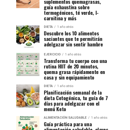
suplementos quemagrasas,
guía exhaustiva sobre
termogénicos, té verde, l-
carnitina y más
DIETA
1 año atrás
Descubre los 10 alimentos
saciantes que te permitirán
adelgazar sin sentir hambre
EJERCICIO
1 año atrás
Transforma tu cuerpo con una
rutina HIIT de 20 minutos,
quema grasa rápidamente en
casa y sin equipamiento
DIETA
1 año atrás
Planificación semanal de la
dieta Cetogénica, tu guía de 7
días para adelgazar con el
menú Keto
ALIMENTACIÓN SALUDABLE
1 año atrás
Guía práctica para una
alimentación saludable, claves