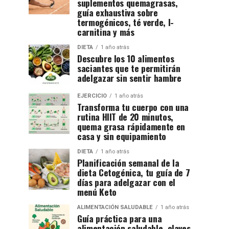
suplementos quemagrasas,
guía exhaustiva sobre
termogénicos, té verde, l-
carnitina y más
DIETA
1 año atrás
Descubre los 10 alimentos
saciantes que te permitirán
adelgazar sin sentir hambre
EJERCICIO
1 año atrás
Transforma tu cuerpo con una
rutina HIIT de 20 minutos,
quema grasa rápidamente en
casa y sin equipamiento
DIETA
1 año atrás
Planificación semanal de la
dieta Cetogénica, tu guía de 7
días para adelgazar con el
menú Keto
ALIMENTACIÓN SALUDABLE
1 año atrás
Guía práctica para una
alimentación saludable, claves