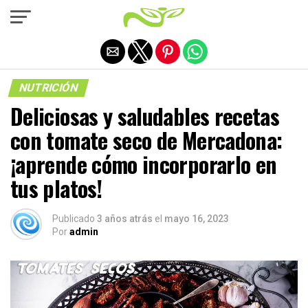
Salir de la versión móvil
NUTRICIÓN
Deliciosas y saludables recetas
con tomate seco de Mercadona:
¡aprende cómo incorporarlo en
tus platos!
Publicado
3 años atrás
el
mayo 16, 2023
Por
admin