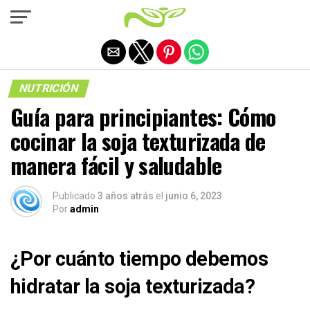
Salir de la versión móvil
NUTRICIÓN
Guía para principiantes: Cómo
cocinar la soja texturizada de
manera fácil y saludable
Publicado
3 años atrás
el
junio 6, 2023
Por
admin
¿Por cuánto tiempo debemos
hidratar la soja texturizada?