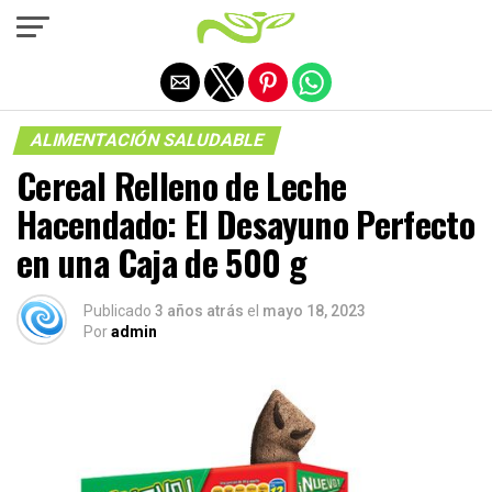
Salir de la versión móvil
ALIMENTACIÓN SALUDABLE
Cereal Relleno de Leche
Hacendado: El Desayuno Perfecto
en una Caja de 500 g
Publicado
3 años atrás
el
mayo 18, 2023
Por
admin