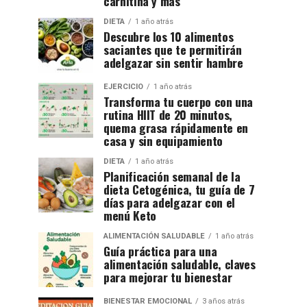
carnitina y más
DIETA
1 año atrás
Descubre los 10 alimentos
saciantes que te permitirán
adelgazar sin sentir hambre
EJERCICIO
1 año atrás
Transforma tu cuerpo con una
rutina HIIT de 20 minutos,
quema grasa rápidamente en
casa y sin equipamiento
DIETA
1 año atrás
Planificación semanal de la
dieta Cetogénica, tu guía de 7
días para adelgazar con el
menú Keto
ALIMENTACIÓN SALUDABLE
1 año atrás
Guía práctica para una
alimentación saludable, claves
para mejorar tu bienestar
BIENESTAR EMOCIONAL
3 años atrás