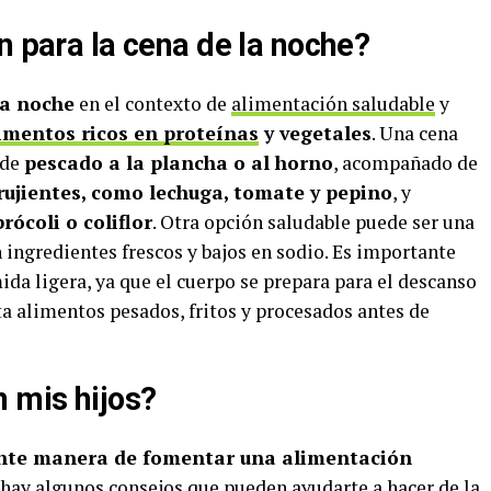
n para la cena de la noche?
la noche
en el contexto de
alimentación saludable
y
imentos ricos en proteínas
y vegetales
. Una cena
 de
pescado a la plancha o al horno
, acompañado de
rujientes, como lechuga, tomate y pepino
, y
ócoli o coliflor
. Otra opción saludable puede ser una
n ingredientes frescos y bajos en sodio. Es importante
ida ligera, ya que el cuerpo se prepara para el descanso
ita alimentos pesados, fritos y procesados antes de
 mis hijos?
lente manera de fomentar una alimentación
hay algunos consejos que pueden ayudarte a hacer de la