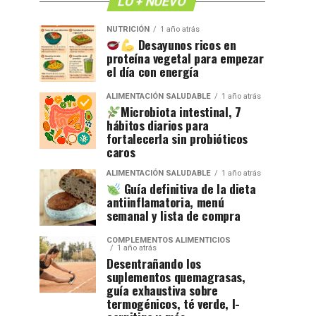
LO + NUEVO
NUTRICIÓN
1 año atrás
Desayunos ricos en
proteína vegetal para empezar
el día con energía
ALIMENTACIÓN SALUDABLE
1 año atrás
Microbiota intestinal, 7
hábitos diarios para
fortalecerla sin probióticos
caros
ALIMENTACIÓN SALUDABLE
1 año atrás
Guía definitiva de la dieta
antiinflamatoria, menú
semanal y lista de compra
COMPLEMENTOS ALIMENTICIOS
1 año atrás
Desentrañando los
suplementos quemagrasas,
guía exhaustiva sobre
termogénicos, té verde, l-