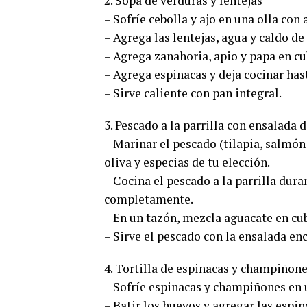
2. Sopa de verduras y lentejas
– Sofríe cebolla y ajo en una olla con 
– Agrega las lentejas, agua y caldo de 
– Agrega zanahoria, apio y papa en cu
– Agrega espinacas y deja cocinar has
– Sirve caliente con pan integral.
3. Pescado a la parrilla con ensalada 
– Marinar el pescado (tilapia, salmón
oliva y especias de tu elección.
– Cocina el pescado a la parrilla dur
completamente.
– En un tazón, mezcla aguacate en cub
– Sirve el pescado con la ensalada en
4. Tortilla de espinacas y champiñon
– Sofríe espinacas y champiñones en u
– Batir los huevos y agregar las espi