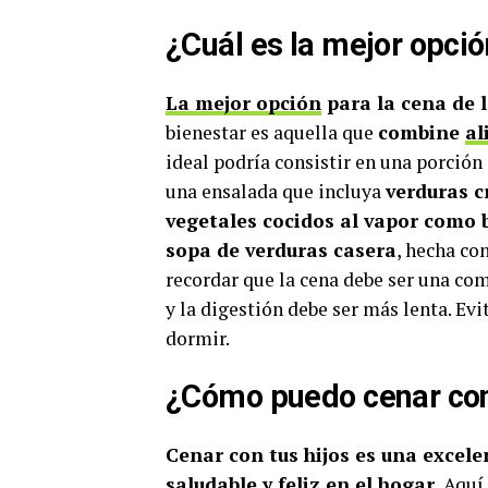
¿Cuál es la mejor opció
La mejor opción
para la cena de 
bienestar es aquella que
combine
al
ideal podría consistir en una porción
una ensalada que incluya
verduras c
vegetales cocidos al vapor como br
sopa de verduras casera
, hecha co
recordar que la cena debe ser una com
y la digestión debe ser más lenta. Ev
dormir.
¿Cómo puedo cenar con
Cenar con tus hijos es una exce
saludable y feliz en el hogar.
Aquí 