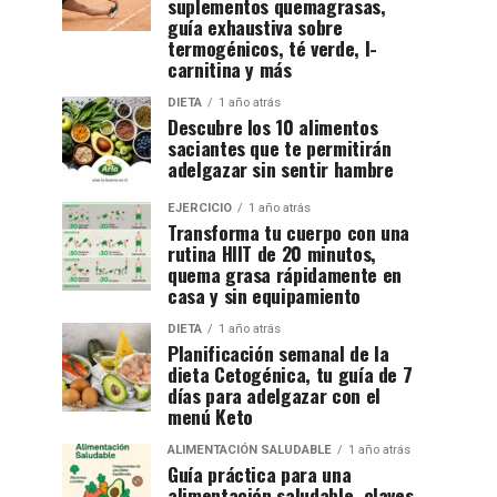
suplementos quemagrasas,
guía exhaustiva sobre
termogénicos, té verde, l-
carnitina y más
DIETA
1 año atrás
Descubre los 10 alimentos
saciantes que te permitirán
adelgazar sin sentir hambre
EJERCICIO
1 año atrás
Transforma tu cuerpo con una
rutina HIIT de 20 minutos,
quema grasa rápidamente en
casa y sin equipamiento
DIETA
1 año atrás
Planificación semanal de la
dieta Cetogénica, tu guía de 7
días para adelgazar con el
menú Keto
ALIMENTACIÓN SALUDABLE
1 año atrás
Guía práctica para una
alimentación saludable, claves