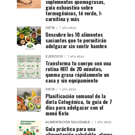
suplementos quemagrasas,
guía exhaustiva sobre
termogénicos, té verde, l-
carnitina y más
DIETA
1 año atrás
Descubre los 10 alimentos
saciantes que te permitirán
adelgazar sin sentir hambre
EJERCICIO
1 año atrás
Transforma tu cuerpo con una
rutina HIIT de 20 minutos,
quema grasa rápidamente en
casa y sin equipamiento
DIETA
1 año atrás
Planificación semanal de la
dieta Cetogénica, tu guía de 7
días para adelgazar con el
menú Keto
ALIMENTACIÓN SALUDABLE
1 año atrás
Guía práctica para una
alimentación saludable, claves