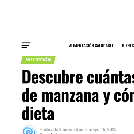
ALIMENTACIÓN SALUDABLE
BIENE
NUTRICIÓN
Descubre cuántas 
de manzana y có
dieta
Publicado
3 años atrás
el
mayo 18, 2023