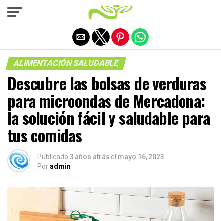
Salir de la versión móvil
ALIMENTACIÓN SALUDABLE
Descubre las bolsas de verduras
para microondas de Mercadona:
la solución fácil y saludable para
tus comidas
Publicado
3 años atrás
el
mayo 16, 2023
Por
admin