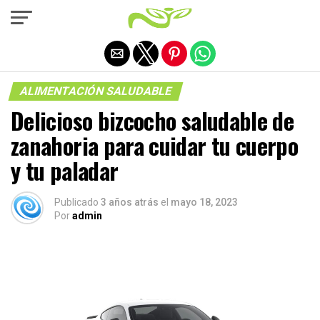
Salir de la versión móvil
ALIMENTACIÓN SALUDABLE
Delicioso bizcocho saludable de
zanahoria para cuidar tu cuerpo
y tu paladar
Publicado
3 años atrás
el
mayo 18, 2023
Por
admin