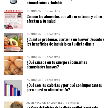
alimentación saludable
NUTRICIÓN
3 años atrás
Conoce los alimentos con alta creatinina y cómo
afectan a tu salud
NUTRICIÓN
3 años atrás
¿Cuántas proteínas contiene un huevo? Descubre
los beneficios de incluirlo en tu dieta diaria
NUTRICIÓN
3 años atrás
¿Qué sucede en tu cuerpo si consumes
demasiados huevos?
NUTRICIÓN
3 años atrás
¿Qué son las calorías y por qué son importantes
para nuestra alimentación?
ALIMENTACIÓN SALUDABLE
1 año atrás
🍃 Guía definitiva de la dieta antiinflamatoria,